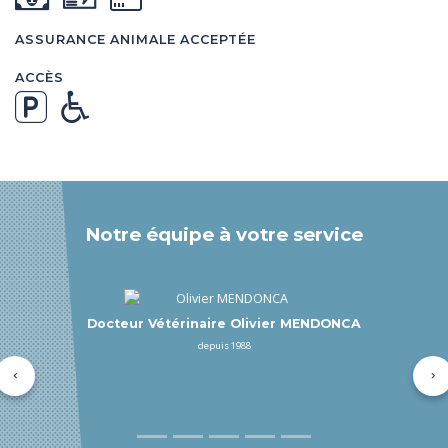
ASSURANCE ANIMALE ACCEPTÉE
ACCÈS
Notre équipe à votre service
Docteur Vétérinaire Carine MENDONCA-BOSSE
depuis 1988
Précédent
Su