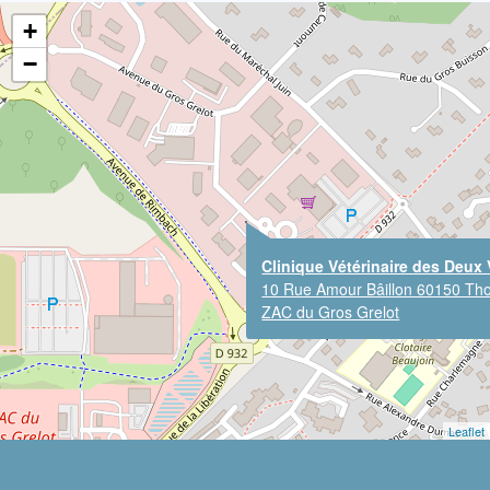
+
−
Clinique Vétérinaire des Deux 
10 Rue Amour Bâillon 60150 Tho
ZAC du Gros Grelot
Leaflet